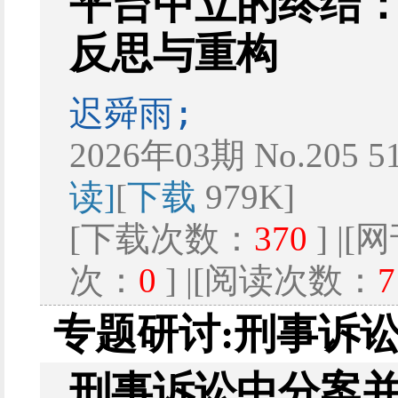
平台中立的终结
反思与重构
迟舜雨;
2026年03期 No.205 5
读]
[
下载
979K]
[下载次数：
370
] |
次：
0
] |[阅读次数：
7
专题研讨:刑事诉
刑事诉讼中分案